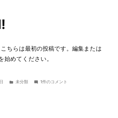
!
こそ。こちらは最初の投稿です。編集または
を始めてください。
カ
Hello
9日
未分類
1件のコメント
テ
world!
ゴ
へ
リ
の
ー: